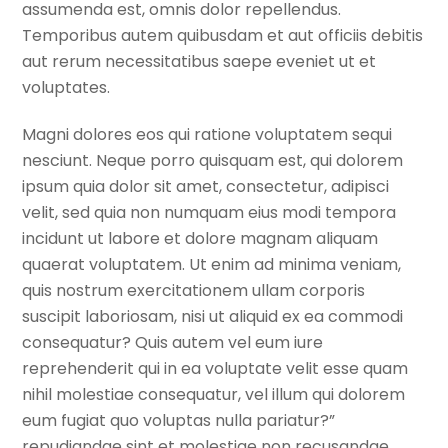
assumenda est, omnis dolor repellendus.
Temporibus autem quibusdam et aut officiis debitis
aut rerum necessitatibus saepe eveniet ut et
voluptates.
Magni dolores eos qui ratione voluptatem sequi
nesciunt. Neque porro quisquam est, qui dolorem
ipsum quia dolor sit amet, consectetur, adipisci
velit, sed quia non numquam eius modi tempora
incidunt ut labore et dolore magnam aliquam
quaerat voluptatem. Ut enim ad minima veniam,
quis nostrum exercitationem ullam corporis
suscipit laboriosam, nisi ut aliquid ex ea commodi
consequatur? Quis autem vel eum iure
reprehenderit qui in ea voluptate velit esse quam
nihil molestiae consequatur, vel illum qui dolorem
eum fugiat quo voluptas nulla pariatur?”
repudiandae sint et molestiae non recusandae.