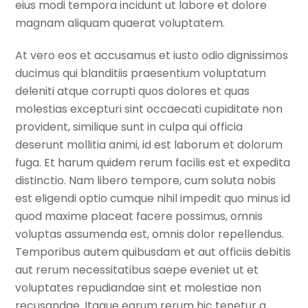
eius modi tempora incidunt ut labore et dolore
magnam aliquam quaerat voluptatem.
At vero eos et accusamus et iusto odio dignissimos
ducimus qui blanditiis praesentium voluptatum
deleniti atque corrupti quos dolores et quas
molestias excepturi sint occaecati cupiditate non
provident, similique sunt in culpa qui officia
deserunt mollitia animi, id est laborum et dolorum
fuga. Et harum quidem rerum facilis est et expedita
distinctio. Nam libero tempore, cum soluta nobis
est eligendi optio cumque nihil impedit quo minus id
quod maxime placeat facere possimus, omnis
voluptas assumenda est, omnis dolor repellendus.
Temporibus autem quibusdam et aut officiis debitis
aut rerum necessitatibus saepe eveniet ut et
voluptates repudiandae sint et molestiae non
recusandae. Itaque earum rerum hic tenetur a