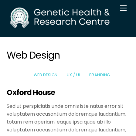
Skip
Men
to
content
Web Design
WEB DESIGN
UX / UI
BRANDING
Oxford House
Sed ut perspiciatis unde omnis iste natus error sit
voluptatem accusantium doloremque laudantium,
totam rem aperiam, eaque ipsa quae ab illo
voluptatem accusantium doloremque laudantium,