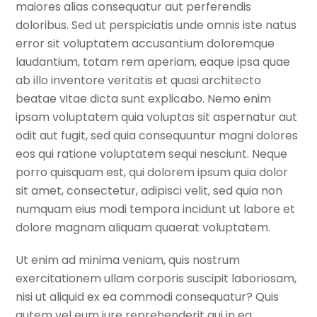
maiores alias consequatur aut perferendis
doloribus. Sed ut perspiciatis unde omnis iste natus
error sit voluptatem accusantium doloremque
laudantium, totam rem aperiam, eaque ipsa quae
ab illo inventore veritatis et quasi architecto
beatae vitae dicta sunt explicabo. Nemo enim
ipsam voluptatem quia voluptas sit aspernatur aut
odit aut fugit, sed quia consequuntur magni dolores
eos qui ratione voluptatem sequi nesciunt. Neque
porro quisquam est, qui dolorem ipsum quia dolor
sit amet, consectetur, adipisci velit, sed quia non
numquam eius modi tempora incidunt ut labore et
dolore magnam aliquam quaerat voluptatem.
Ut enim ad minima veniam, quis nostrum
exercitationem ullam corporis suscipit laboriosam,
nisi ut aliquid ex ea commodi consequatur? Quis
autem vel eum iure reprehenderit qui in ea