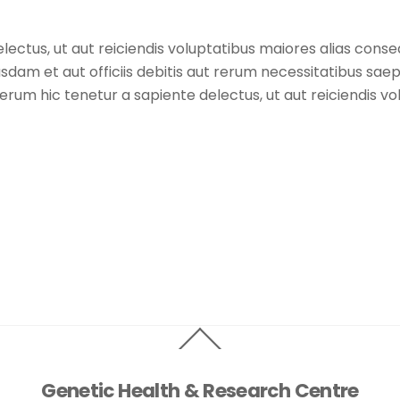
ectus, ut aut reiciendis voluptatibus maiores alias cons
dam et aut officiis debitis aut rerum necessitatibus saep
rum hic tenetur a sapiente delectus, ut aut reiciendis vo
Back
To
Top
Genetic Health & Research Centre