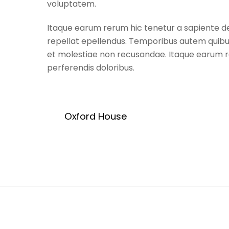
voluptatem.
Itaque earum rerum hic tenetur a sapiente del
repellat epellendus. Temporibus autem quibus
et molestiae non recusandae. Itaque earum re
perferendis doloribus.
Oxford House