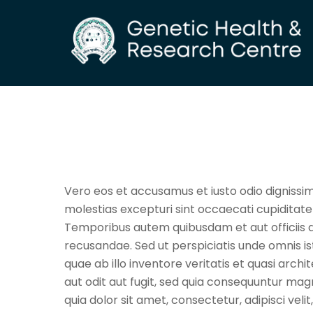
Skip
to
content
Vero eos et accusamus et iusto odio dignissim
molestias excepturi sint occaecati cupiditate 
Temporibus autem quibusdam et aut officiis d
recusandae. Sed ut perspiciatis unde omnis 
quae ab illo inventore veritatis et quasi arc
aut odit aut fugit, sed quia consequuntur ma
quia dolor sit amet, consectetur, adipisci v