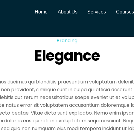
Home
About Us
Services
Courses
Branding
Elegance
os ducimus qui blanditiis praesentium voluptatum delenit
non provident, similique sunt in culpa qui officia deserunt 
ebitis aut rerum necessitatibus saepe eveniet ut et volu
iste natus error sit voluptatem accusantium doloremque 
hitecto beatae. Vitae dicta sunt explicabo. Nemo enim ips
gni dolores eos qui ratione voluptatem sequi nesciunt. Ne
elit, sed quia non numquam eius modi tempora incidunt ut