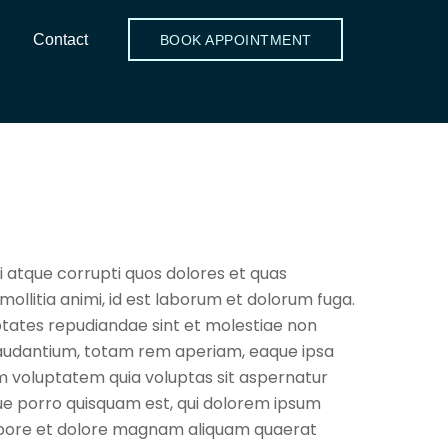
Contact
BOOK APPOINTMENT
i atque corrupti quos dolores et quas
mollitia animi, id est laborum et dolorum fuga.
ptates repudiandae sint et molestiae non
laudantium, totam rem aperiam, eaque ipsa
am voluptatem quia voluptas sit aspernatur
que porro quisquam est, qui dolorem ipsum
 labore et dolore magnam aliquam quaerat